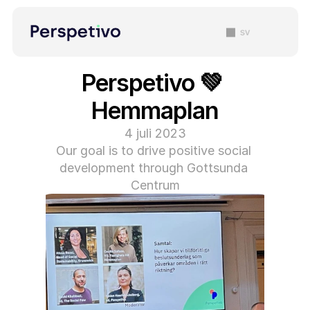
sv
Perspetivo 💚 
Hemmaplan
4 juli 2023
Our goal is to drive positive social 
development through Gottsunda 
Centrum