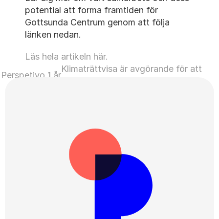
potential att forma framtiden för 
Gottsunda Centrum genom att följa 
länken nedan.
Läs hela artikeln här.
Klimaträttvisa är avgörande för att 
 Perspetivo 1 år
forma framtiden ›