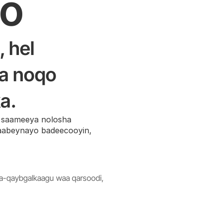
vo
 hel 
a noqo 
a.
saameeya nolosha 
aabeynayo badeecooyin, 
a-qaybgalkaagu waa qarsoodi, 