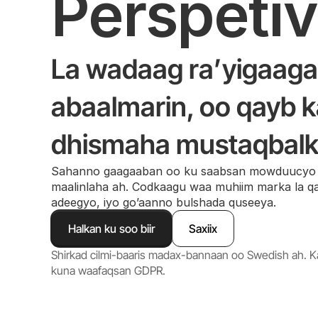
Perspeti
La wadaag ra’yigaaga,
abaalmarin, oo qayb k
dhismaha mustaqbalk
Sahanno gaagaaban oo ku saabsan mowduucyo 
maalinlaha ah. Codkaagu waa muhiim marka la q
adeegyo, iyo go’aanno bulshada quseeya.
Halkan ku soo biir
Saxiix
Shirkad cilmi-baaris madax-bannaan oo Swedish ah. K
kuna waafaqsan GDPR.