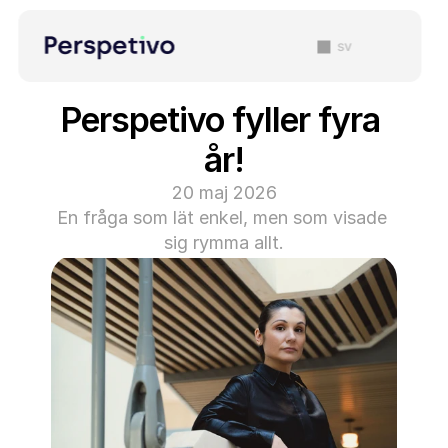
sv
Perspetivo fyller fyra 
år!
20 maj 2026
En fråga som lät enkel, men som visade 
sig rymma allt.